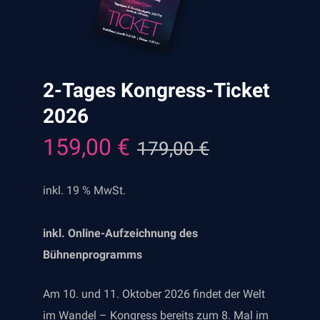
2-Tages Kongress-Ticket
2026
159,00
€
179,00
€
Ursprünglicher
Aktueller
Preis
Preis
war:
ist:
inkl. 19 % MwSt.
179,00 €
159,00 €.
inkl. Online-Aufzeichnung des
Bühnenprogramms
Am 10. und 11. Oktober 2026 findet der Welt
im Wandel – Kongress bereits zum 8. Mal im